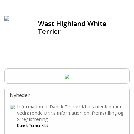
Forsiden
Hjem
West Highland White
Terrier
Om racen
Opdrættere
Hvalpe
Sundhed og pleje
Nyheder
Racegruppen
Information til Dansk Terrier Klubs medlemmer
vedrørende DKKs information om fremstilling og
Aktiviteter
x-registrering
Dansk Terrier Klub